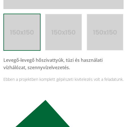
Levegő-levegő hőszivattyúk, tüzi és használati
vízhálózat, szennyvízelvezetés.
Ebben a projektben komplett gépészeti kivitelezés volt a feladatunk.